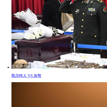
凯尔特人 VS 灰熊