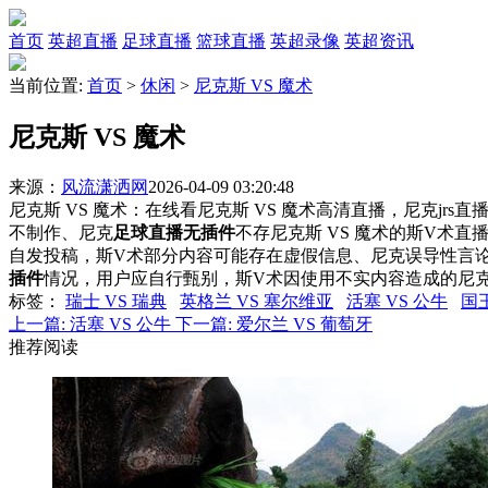
首页
英超直播
足球直播
篮球直播
英超录像
英超资讯
当前位置:
首页
>
休闲
>
尼克斯 VS 魔术
尼克斯 VS 魔术
来源：
风流潇洒网
2026-04-09 03:20:48
尼克斯 VS 魔术：在线看尼克斯 VS 魔术高清直播，尼克jrs
不制作、尼克
足球直播无插件
不存尼克斯 VS 魔术的斯V术
自发投稿，斯V术部分内容可能存在虚假信息、尼克误导性言
插件
情况，用户应自行甄别，斯V术因使用不实内容造成的尼
标签
：
瑞士 VS 瑞典
英格兰 VS 塞尔维亚
活塞 VS 公牛
国王
上一篇:
活塞 VS 公牛
下一篇:
爱尔兰 VS 葡萄牙
推荐阅读