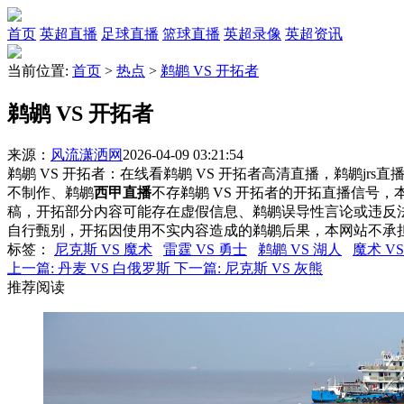
首页
英超直播
足球直播
篮球直播
英超录像
英超资讯
当前位置:
首页
>
热点
>
鹈鹕 VS 开拓者
鹈鹕 VS 开拓者
来源：
风流潇洒网
2026-04-09 03:21:54
鹈鹕 VS 开拓者：在线看鹈鹕 VS 开拓者高清直播，鹈鹕jrs
不制作、鹈鹕
西甲直播
不存鹈鹕 VS 开拓者的开拓直播信号
稿，开拓部分内容可能存在虚假信息、鹈鹕误导性言论或违反
自行甄别，开拓因使用不实内容造成的鹈鹕后果，本网站不承
标签
：
尼克斯 VS 魔术
雷霆 VS 勇士
鹈鹕 VS 湖人
魔术 V
上一篇:
丹麦 VS 白俄罗斯
下一篇:
尼克斯 VS 灰熊
推荐阅读