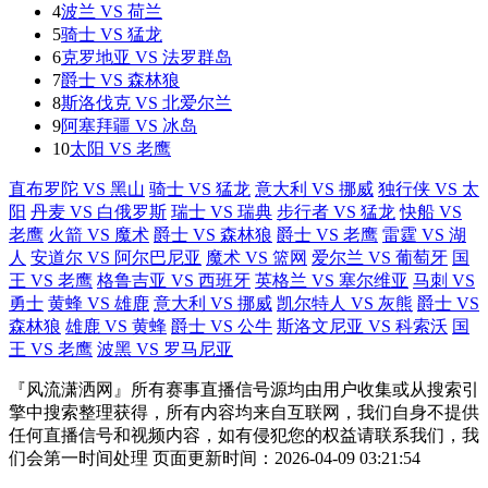
4
波兰 VS 荷兰
5
骑士 VS 猛龙
6
克罗地亚 VS 法罗群岛
7
爵士 VS 森林狼
8
斯洛伐克 VS 北爱尔兰
9
阿塞拜疆 VS 冰岛
10
太阳 VS 老鹰
直布罗陀 VS 黑山
骑士 VS 猛龙
意大利 VS 挪威
独行侠 VS 太
阳
丹麦 VS 白俄罗斯
瑞士 VS 瑞典
步行者 VS 猛龙
快船 VS
老鹰
火箭 VS 魔术
爵士 VS 森林狼
爵士 VS 老鹰
雷霆 VS 湖
人
安道尔 VS 阿尔巴尼亚
魔术 VS 篮网
爱尔兰 VS 葡萄牙
国
王 VS 老鹰
格鲁吉亚 VS 西班牙
英格兰 VS 塞尔维亚
马刺 VS
勇士
黄蜂 VS 雄鹿
意大利 VS 挪威
凯尔特人 VS 灰熊
爵士 VS
森林狼
雄鹿 VS 黄蜂
爵士 VS 公牛
斯洛文尼亚 VS 科索沃
国
王 VS 老鹰
波黑 VS 罗马尼亚
『风流潇洒网』所有赛事直播信号源均由用户收集或从搜索引
擎中搜索整理获得，所有内容均来自互联网，我们自身不提供
任何直播信号和视频内容，如有侵犯您的权益请联系我们，我
们会第一时间处理 页面更新时间：2026-04-09 03:21:54