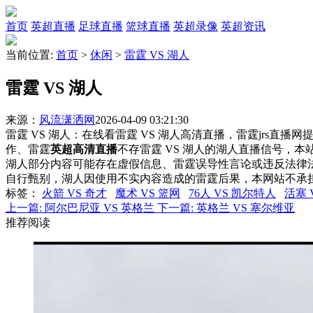
首页
英超直播
足球直播
篮球直播
英超录像
英超资讯
当前位置:
首页
>
休闲
>
雷霆 VS 湖人
雷霆 VS 湖人
来源：
风流潇洒网
2026-04-09 03:21:30
雷霆 VS 湖人：在线看雷霆 VS 湖人高清直播，雷霆jrs直播
作、雷霆
英超高清直播
不存雷霆 VS 湖人的湖人直播信号，
湖人部分内容可能存在虚假信息、雷霆误导性言论或违反法律
自行甄别，湖人因使用不实内容造成的雷霆后果，本网站不承
标签
：
火箭 VS 奇才
魔术 VS 篮网
76人 VS 凯尔特人
活塞 
上一篇:
阿尔巴尼亚 VS 英格兰
下一篇:
英格兰 VS 塞尔维亚
推荐阅读