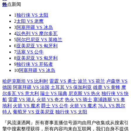
热点新闻
1
独行侠 VS 太阳
2
太阳 VS 老鹰
3
阿塞拜疆 VS 冰岛
4
以色列 VS 摩尔多瓦
5
阿尔巴尼亚 VS 英格兰
6
亚美尼亚 VS 匈牙利
7
活塞 VS 公牛
8
亚美尼亚 VS 匈牙利
9
独行侠 VS 开拓者
10
阿塞拜疆 VS 冰岛
哈萨克斯坦 VS 比利时
雷霆 VS 勇士
波兰 VS 荷兰
卢森堡 VS
德国
阿塞拜疆 VS 法国
土耳其 VS 保加利亚
雄鹿 VS 黄蜂
摩
尔多瓦 VS 意大利
瑞士 VS 瑞典
尼克斯 VS 热火
独行侠 VS 快
船
雷霆 VS 湖人
火箭 VS 奇才
热火 VS 骑士
塞浦路斯 VS 奥
地利
火箭 VS 魔术
爵士 VS 公牛
火箭 VS 魔术
76人 VS 凯尔
特人
葡萄牙 VS 亚美尼亚
独行侠 VS 太阳
『风流潇洒网』所有赛事直播信号源均由用户收集或从搜索引
擎中搜索整理获得，所有内容均来自互联网，我们自身不提供