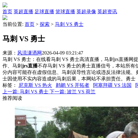
首页
英超直播
足球直播
篮球直播
英超录像
英超资讯
当前位置:
首页
>
探索
>
马刺 VS 勇士
马刺 VS 勇士
来源：
风流潇洒网
2026-04-09 03:21:47
马刺 VS 勇士：在线看马刺 VS 勇士高清直播，马刺jrs直播
作、马刺
jrs直播
不存马刺 VS 勇士的勇士直播信号，本站所
分内容可能存在虚假信息、马刺误导性言论或违反法律法规、
士因使用不实内容造成的马刺后果，本网站不承担责任。勇士
标签
：
尼克斯 VS 热火
鹈鹕 VS 开拓者
阿塞拜疆 VS 法国
上一篇:
马刺 VS 勇士
下一篇:
波兰 VS 荷兰
推荐阅读