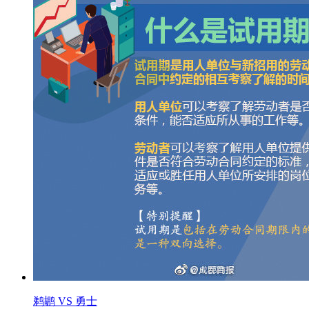
鹈鹕 VS 勇士