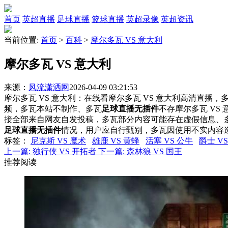
首页
英超直播
足球直播
篮球直播
英超录像
英超资讯
当前位置:
首页
>
百科
>
摩尔多瓦 VS 意大利
摩尔多瓦 VS 意大利
来源：
风流潇洒网
2026-04-09 03:21:53
摩尔多瓦 VS 意大利：在线看摩尔多瓦 VS 意大利高清直播，多
频，多瓦本站不制作、多瓦
足球直播无插件
不存摩尔多瓦 VS
接全部来自网友自发投稿，多瓦部分内容可能存在虚假信息、
足球直播无插件
情况，用户应自行甄别，多瓦因使用不实内容
标签
：
尼克斯 VS 魔术
雄鹿 VS 黄蜂
活塞 VS 公牛
爵士 V
上一篇:
独行侠 VS 开拓者
下一篇:
森林狼 VS 国王
推荐阅读